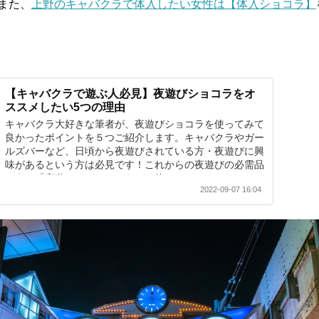
また、
上野のキャバクラで体入したい女性は【体入ショコラ】
【キャバクラで遊ぶ人必見】夜遊びショコラをオ
ススメしたい5つの理由
キャバクラ大好きな筆者が、夜遊びショコラを使ってみて
良かったポイントを５つご紹介します。キャバクラやガー
ルズバーなど、日頃から夜遊びされている方・夜遊びに興
味があるという方は必見です！これからの夜遊びの必需品
である「夜遊びショコラ」をぜひ使ってみてください。
2022-09-07 16:04