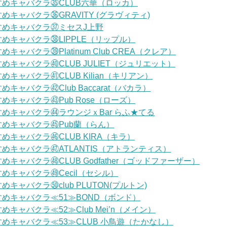
めキャバクラ㉟CLUB六華（ロッカ）
めキャバクラ㊱GRAVITY (グラヴィティ)
すめキャバクラ㊲ミセスJ上野
めキャバクラ㊳LIPPLE（リップル）
キャバクラ㊴Platinum Club CREA（クレア）
めキャバクラ㊵CLUB JULIET（ジュリエット）
めキャバクラ㊶CLUB Kilian（キリアン）
キャバクラ㊷Club Baccarat（バカラ）
めキャバクラ㊸Pub Rose（ローズ）
めキャバクラ㊹ラウンジｘBar らふ★てる
めキャバクラ㊺Pub蘭（らん）
めキャバクラ㊻CLUB KIRA（キラ）
めキャバクラ㊼ATLANTIS（アトランティス）
めキャバクラ㊽CLUB Godfather（ゴッドファーザー）
めキャバクラ㊾Cecil（セシル）
キャバクラ㊿club PLUTON(プルトン)
めキャバクラ≪51≫BOND（ボンド）
めキャバクラ≪52≫Club Mei’n（メイン）
めキャバクラ≪53≫CLUB 小鳥遊（たかなし）