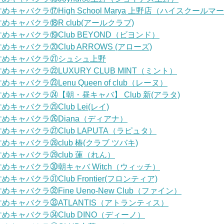
キャバクラ⑰High School Marya 上野店（ハイスクールマ
めキャバクラ⑱R club(アールクラブ)
めキャバクラ⑲Club BEYOND（ビヨンド）
キャバクラ⑳Club ARROWS (アローズ)
すめキャバクラ㉑シュシュ上野
めキャバクラ㉒LUXURY CLUB MINT（ミント）
キャバクラ㉓Lenu Queen of club（レーヌ）
めキャバクラ㉔【朝・昼キャバ】 Club 新(アラタ)
キャバクラ㉕Club Lei(レイ)
めキャバクラ㉖Diana（ディアナ）
めキャバクラ㉗Club LAPUTA（ラピュタ）
めキャバクラ㉘club 椿(クラブ ツバキ)
めキャバクラ㉙club 蓮（れん）
めキャバクラ㉚朝キャバ Witch（ウィッチ）
キャバクラ㉛Club Frontier(フロンティア)
キャバクラ㉜Fine Ueno-New Club（ファイン）
めキャバクラ㉝ATLANTIS（アトランティス）
めキャバクラ㉞Club DINO（ディーノ）