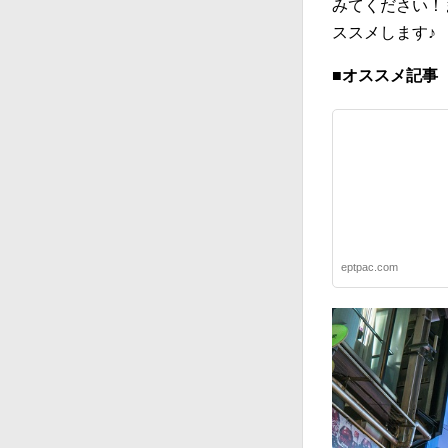
みてください！
ススメします♪
■オススメ記事
eptpac.com