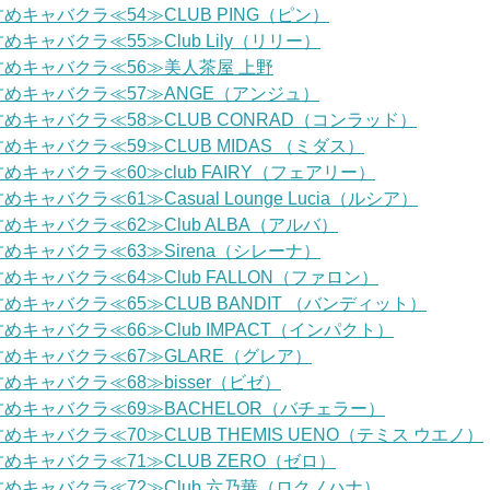
めキャバクラ≪54≫CLUB PING（ピン）
めキャバクラ≪55≫Club Lily（リリー）
めキャバクラ≪56≫美人茶屋 上野
めキャバクラ≪57≫ANGE（アンジュ）
めキャバクラ≪58≫CLUB CONRAD（コンラッド）
めキャバクラ≪59≫CLUB MIDAS （ミダス）
めキャバクラ≪60≫club FAIRY（フェアリー）
キャバクラ≪61≫Casual Lounge Lucia（ルシア）
めキャバクラ≪62≫Club ALBA（アルバ）
めキャバクラ≪63≫Sirena（シレーナ）
めキャバクラ≪64≫Club FALLON（ファロン）
めキャバクラ≪65≫CLUB BANDIT （バンディット）
めキャバクラ≪66≫Club IMPACT（インパクト）
めキャバクラ≪67≫GLARE（グレア）
めキャバクラ≪68≫bisser（ビゼ）
めキャバクラ≪69≫BACHELOR（バチェラー）
めキャバクラ≪70≫CLUB THEMIS UENO（テミス ウエノ）
めキャバクラ≪71≫CLUB ZERO（ゼロ）
めキャバクラ≪72≫Club 六乃華（ロクノハナ）